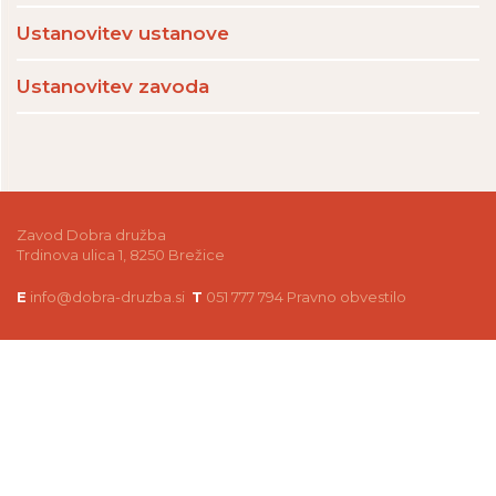
Ustanovitev ustanove
Ustanovitev zavoda
Zavod Dobra družba
Trdinova ulica 1, 8250 Brežice
E
info@dobra-druzba.si
T
051 777 794
Pravno obvestilo