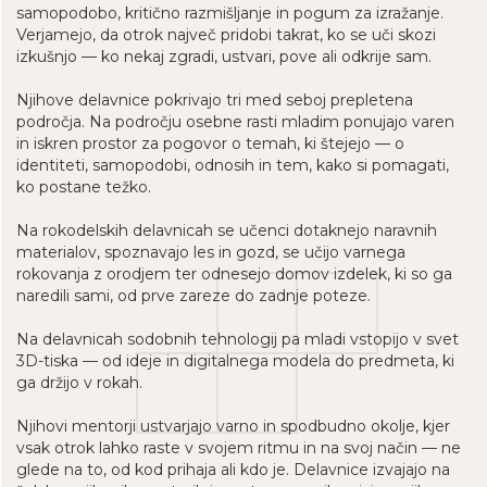
samopodobo, kritično razmišljanje in pogum za izražanje.
Verjamejo, da otrok največ pridobi takrat, ko se uči skozi
izkušnjo — ko nekaj zgradi, ustvari, pove ali odkrije sam.
Njihove delavnice pokrivajo tri med seboj prepletena
področja. Na področju osebne rasti mladim ponujajo varen
in iskren prostor za pogovor o temah, ki štejejo — o
identiteti, samopodobi, odnosih in tem, kako si pomagati,
ko postane težko.
Na rokodelskih delavnicah se učenci dotaknejo naravnih
materialov, spoznavajo les in gozd, se učijo varnega
rokovanja z orodjem ter odnesejo domov izdelek, ki so ga
naredili sami, od prve zareze do zadnje poteze.
Na delavnicah sodobnih tehnologij pa mladi vstopijo v svet
3D-tiska — od ideje in digitalnega modela do predmeta, ki
ga držijo v rokah.
Njihovi mentorji ustvarjajo varno in spodbudno okolje, kjer
vsak otrok lahko raste v svojem ritmu in na svoj način — ne
glede na to, od kod prihaja ali kdo je. Delavnice izvajajo na