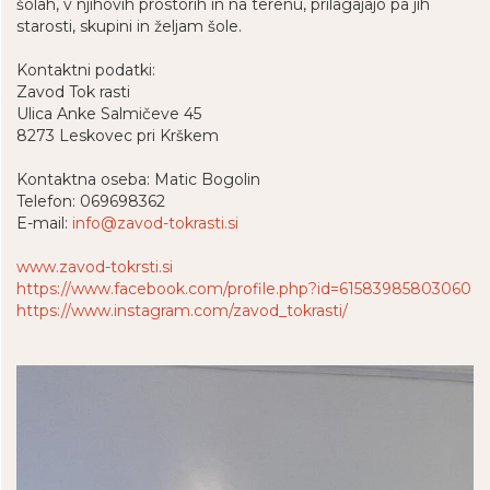
šolah, v njihovih prostorih in na terenu, prilagajajo pa jih
starosti, skupini in željam šole.
Kontaktni podatki:
Zavod Tok rasti
Ulica Anke Salmičeve 45
8273 Leskovec pri Krškem
Kontaktna oseba: Matic Bogolin
Telefon: 069698362
E-mail:
info@zavod-tokrasti.si
www.zavod-tokrsti.si
https://www.facebook.com/profile.php?id=61583985803060
https://www.instagram.com/zavod_tokrasti/